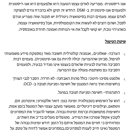
אגו-דיסטונית- מפריעה לאדם עצמו הטענה היא שלפעמים היא אגו-דיסטונית
ולפעמים אגו-סינטונית. ב- DSM החדש זה תוקן ולא בהכרח גורם למצוקה
לאדם עצמו. פעמים רבות בסיטואציה ניטרלית יש תובנה שזה מפריע וגורם
לסבל, ושהם רוצים לא לעשות את הקומפולסיות, אבל בסיטואציה עצמה,
כשהגירוי נוכח, יש קושי לקבל את אי-הנוחות ואמונה חוזרת באובססיה.
שיטת הטיפול
הערכה- שאלונים., אנמנזה קולטרלית חשובה מאד (מספקת מידע משמעותי
לטיפול, מכיוון שההפרעה יכולה להיות גם אגו-סינטונית). פעמים רבות
הסביבה מודעת לבעיות שהאדם בעצמו אינו מגדיר כבעיה, ולפעמים
הסביבה גם משתפת-פעולה עם ההפרעה.
אלמנט פסיכו-חינוכי. כולל מהות האבחנה- לא חרדה. הסבר לגבי הצורך
בחשיפות ואיך נראה המנגנון של חשיפה ומניעת תגובה ב- OCD.
התנהגותי- חשיפה ומניעת תגובה בפועל.
דגש על השימוש בטכנולוגיה זמינה כגון: דואר אלקטרוני, אינטרנט, זום,
ווטסאפ, וצילומים דיגיטליים. מאפשר מעקב עצמי ושל המטפל בזמן אמת,
וחשיפות מתמשכות וברמת זמינות גבוהה. אפשר להעביר את המסרונים
לקובץ אקסל שמרכז את המידע. מטופלים מעלים בד"כ את השת"פ,
ומדווחים כי חווים את המטפל איתם כל הזמן. דורש זמינות גבוהה של
המטפל (אינו חייב לענות למסרונים).במסרונים אפשר לדווח על טקס, על