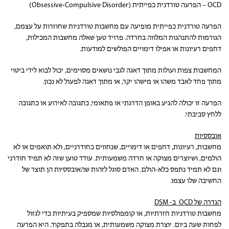
OCD – הפרעה טורדנית כפייתית (Obsessive-Compulsive Disorder)
הפרעה טורדנית כפייתית מופיעה עם מחשבות טורדניות שחוזרות על עצמם,
הגורמות להתנהגות המלווה בחרדה. פרויד טען שאלה מחשבות המכילות,
דחפים רעיונות או אפילו דימויים הפולשים למודעות.
המחשבות צפות ועולות מתוך דאגה לגבי נושאים מסוימים, יכול לבוא לידי ביטוי
מתוך פחד לאבד משהו או מישהו יקר, או מתוך דאגה לפעול לא נכון.
הפרעה זו יכולה להגיע באופן הדרגתי או פתאומי, כתגובה לאירוע או כתגובה
ללחץ סביבתי.
אובססיות
מחשבות, רעיונות, דחפים או דימויים, שנחווים כחודרניים, ולא תואמים או לא
הולמים, ושיוצרים מצוקה או חרדה משמעותית. עודד טוען שזה לא תמיד חודרני
וגם לא תמיד נתפס כלא-הולם. האדם סוגל לזהות שהאובססיות הן תוצר של
החשיבה שלו עצמו.
הגדרה של
OCD
ב-
DSM
מחשבות טורדניות חזרתיות, או קומפולסיות שמספיק בעיתיות כדי לגזול
לפחות שעה ביום. יוצרת מצוקה משמעותית, או מגבלה בתפקוד. היא הפרעה