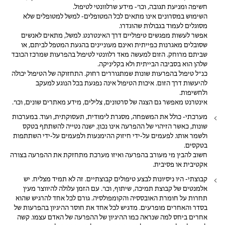
חשיפה ומניעת תגובה, וכו'- מידע שרלוונטי לטיפול.
השימוש במסרונים אינו מתאים לכל המטופלים- למשל למטופלים שלא
מסוגלים לעמוד בגבולות שהוגדרו.
אפשר לעשות מפגשים טיפוליים דרך האינטרנט. למשל, מתאים לאנשים
שסובלים מאגרנות כפייתית ואינם מעוניינים בהגעת המטפל לביתם, או
שביתם מרוחק. הזום למעשה מאד רלוונטי לטיפול בהפרעות שמרכז הכובד
שלהן הוא בסביבה הבייתית ולא בקליניקה.
כנ"ל טיפול בהפרעות שונות שמתגוררים רחוק. התחזוקה של הטיפול יכולה
להיעשות דרך הזום. איכות הטיפול אינה נפגעת בכל הנוגע למעקב
ולחשיפות.
אינטרנט מאפשר גם הצגה של סרטונים, צלילים, מידע מאתרים שונים, וכו'.
מערכתי- כולל את המשפחה, מסגרת לימודית, תעסוקתית, ועוד. במערכות
שונות, כאשר הזיהוי של ההפרעה אינו נכון, ישנה נטייה להשתתף בטקס
ולשמר אותו. לפעמים על-ידי חיזוק ההימנעות ולפעמים על-ידי השתתפות
בטקסים.
חשוב להבין מי מעורב בהפרעה ואיזו מערכת מתחזקת את ההפרעה בצורה
אקטיבית או פסיבית.
קבוצתי- היו ניסיונות לבצע טיפולים קבוצתיים. זה לא תמיד מצליח. יש
אלמנטים של קבוצת תמיכה, שיתוף, וכו'. עם הזמן עלולה להיווצר מעין
תחרות על חומרת האובססיה והקומפולסיה. גורם לכל אחד להרגיש שהוא
בסדר והאחרים מופרעים. מדגיש לכל אחד את חוסר ההיגיון בהפרעות של
אחרים ביחס למה שנראה כמו ההיגיון של ההפרעה של האדם עצמו. קשה