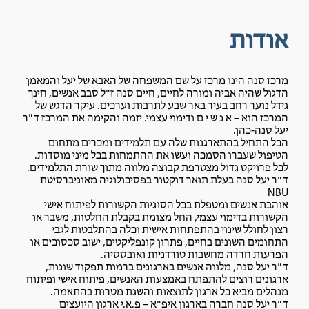
אודות
מרכז סנה הינו מרכז על שם המשפחה של האבא של יעל והמאמן
הדגול שהיה אביה ומורה לחיים, חיים סנה ז"ל סבב אנשים, חינך
גידל נוער רחב בעיר באר שבע לתרבות וערכים. עיקר הדגש של
המרכז הוא – א נ ש י ם ודימוי עצמי. יזמה והקימה את המרכז ד"ר
יעל סנה-כהן.
הכל התחיל בהתארגנות שלה עם תלמידים ומכרים מתחום
הטיפול שעברו הסמכה ועשו את ההתמחות בכל מיני מוסדות.
לכל פרויקט גדול מצטרפת קבוצה מלווה מתוך שורת התלמידים.
ד"ר יעל סנה בעלת תואר דוקטור בפסיכולוגיה מאוניברסיטת
NBU
אוהבת אנשים ומטפלת בכל הסוגיות הקשורות לפיתוח אישי
הקשורות בדימוי עצמי, החל מצומת בקבלת החלטות, משבר או
רצון לחולל שינוי בהתפתחות אישית וכלה בהתלבטות לגבי
התחומים השונים בחיים, פתרון קונפליקטים, ישוב סכסוכים או
הפרעות חרדה מחשבות טורדניות ואובססיה.
ד"ר יעל סנה, מלווה אנשים בארגונים ברמות תפקוד שונות,
ארגונים רוצים להתפתח באמצעות האנשים, פיתוח אישי ופיתוח
מנהלים מביא כל ארגון לתוצאות והשגת מטרות בהתאמה.
ד"ר יעל סנה חברה בארגון איפ"א – פ.א.י ארגון היועצים