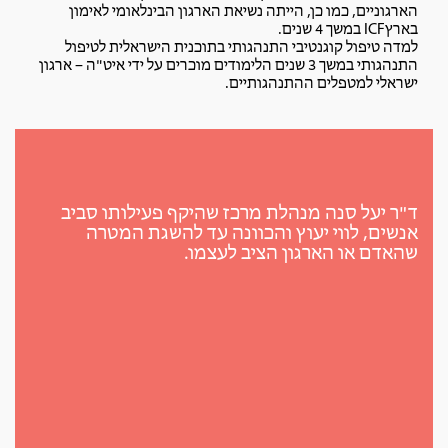
הארגוניים, כמו כן, הייתה נשיאת הארגון הבינלאומי לאימון
בארץICF במשך 4 שנים.
למדה טיפול קוגנטיבי התנהגותי בתוכנית הישראלית לטיפול
התנהגותי במשך 3 שנים הלימודים מוכרים על ידי איט"ה – ארגון
ישראלי למטפלים ההתנהגותיים.
ד"ר יעל סנה מנהלת מרכז שהיקף פעילותו סביב
אנשים, לווי יעוץ והכוונה עד להשגת המטרה
שהאדם או הארגון הציב לעצמו.